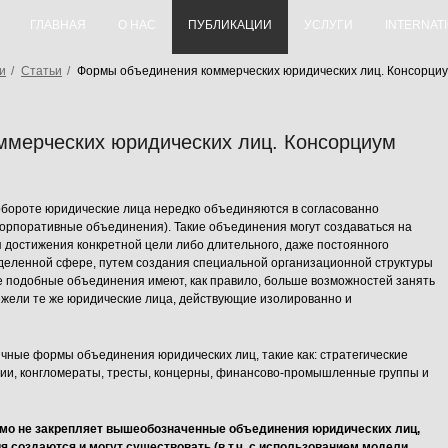
ГЛАВНАЯ
О НАС
ПУБЛИКАЦИИ
УСЛУГИ
INTERNAT
и
/
Статьи
/
Формы объединения коммерческих юридических лиц. Консорци
мерческих юридических лиц. Консорциум
обороте юридические лица нередко объединяются в согласованно
орпоративные объединения). Такие объединения могут создаваться на
 достижения конкретной цели либо длительного, даже постоянного
еделенной сфере, путем создания специальной организационной структуры
все подобные объединения имеют, как правило, больше возможностей занять
нежели те же юридические лица, действующие изолированно и
чные формы объединения юридических лиц, такие как: стратегические
ции, конгломераты, тресты, концерны, финансово-промышленные группы и
ямо не закрепляет вышеобозначенные объединения юридических лиц,
я создаются и могут существовать (в т.ч. с использованием модели