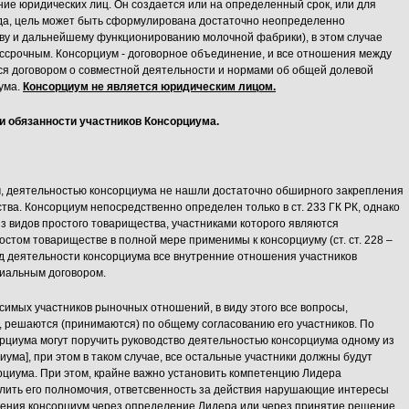
ние юридических лиц. Он создается или на определенный срок, или для
да, цель может быть сформулирована достаточно неопределенно
тву и дальнейшему функционированию молочной фабрики), в этом случае
ессрочным. Консорциум - договорное объединение, и все отношения между
я договором о совместной деятельности и нормами об общей долевой
ума.
Консорциум не является юридическим лицом.
и обязанности участников Консорциума.
деятельностью консорциума не нашли достаточно обширного закрепления
тва. Консорциум непосредственно определен только в ст. 233 ГК РК, однако
н из видов простого товарищества, участниками которого являются
остом товариществе в полной мере применимы к консорциуму (ст. ст. 228 –
од деятельности консорциума все внутренние отношения участников
иальным договором.
имых участников рыночных отношений, в виду этого все вопросы,
, решаются (принимаются) по общему согласованию его участников. По
орциума могут поручить руководство деятельностью консорциума одному из
ума], при этом в таком случае, все остальные участники должны будут
рциума. При этом, крайне важно установить компетенцию Лидера
елить его полномочия, ответсвенность за действия нарушающие интересы
ления консорциум через определение Лидера или через принятие решение