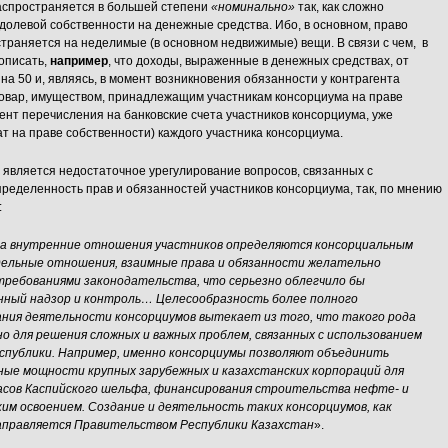
распространяется в большей степени
«номинально»
так, как сложно
олевой собственности на денежные средства. Ибо, в основном, право
траняется на неделимые (в основном недвижимые) вещи. В связи с чем, в
описать,
например
, что доходы, выраженные в денежных средствах, от
на 50 и, являясь, в момент возникновения обязанности у контрагента
товар, имуществом, принадлежащим участникам консорциума на праве
ент перечисления на банковские счета участников консорциума, уже
 на праве собственности) каждого участника консорциума.
 является недостаточное урегулирование вопросов, связанных с
определенность прав и обязанностей участников консорциума, так, по мнению
:
ма внутренние отношения участников определяются консорциальным
тдельные отношения, взаимные права и обязанности желательно
ребованиями законодательства, что серьезно облегчило бы
нный надзор и контроль… Целесообразность более полного
ния деятельности консорциумов вытекает из того, что такого рода
о для решения сложных и важных проблем, связанных с использованием
спублики. Например, именно консорциумы позволяют объединить
ные мощности крупных зарубежных и казахстанских корпораций для
асов Каспийского шельфа, финансирования строительства нефте- и
ким освоением. Создание и деятельность таких консорциумов, как
направляется Правительством Республики Казахстан
».