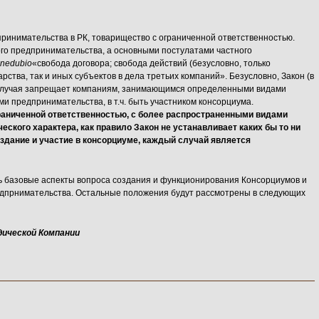
инимательства в РК, товарищество с ограниченной ответственностью.
ого предпринимательства, а основными постулатами частного
ine
dubio
«свобода договора; свобода действий (безусловно, только
арства, так и иных субъектов в дела третьих компаний». Безусловно, Закон (в
 случая запрещает компаниям, занимающимся определенными видами
и предпринимательства, в т.ч. быть участником консорциума.
раниченной ответственностью, с более распространенными видами
еского характера, как правило Закон не устанавливает каких бы то ни
оздание и участие в консорциуме, каждый случай является
 базовые аспекты вопроса создания и функционирования Консорциумов и
едпрнимательства. Остальные положения будут рассмотрены в следующих
ической Компании