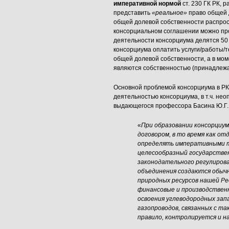
императивной
нормой
ст. 230 ГК РК, 
представить
«реальное»
право общей д
общей долевой собственности распрос
консорциальном соглашении можно пр
деятельности консорциума делятся 50 
консорциума оплатить услуги/работы/
общей долевой собственности, а в мом
являются собственностью (принадлежат
Основной проблемой консорциума в РК
деятельностью консорциума, в т.ч. не
выдающегося профессора Басина Ю.Г.
«
При образовании консорциу
договором, в то время как о
определять императивными т
целесообразный государстве
законодательного регулирова
объединения создаются обычн
природных ресурсов нашей Ре
финансовые и производствен
освоения углеводородных зап
газопроводов, связанных с та
правило, контролируется и 