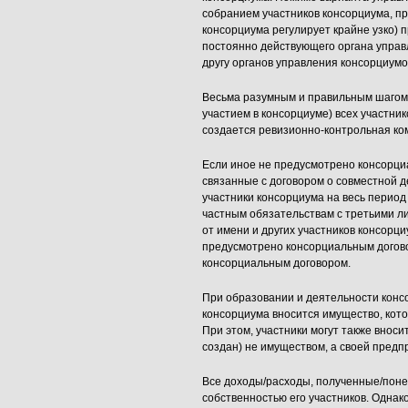
собранием участников консорциума, пр
консорциума регулирует крайне узко) 
постоянно действующего органа управ
другу органов управления консорциумо
Весьма разумным и правильным шагом 
участием в консорциуме) всех участник
создается ревизионно-контрольная ко
Если иное не предусмотрено консорци
связанные с договором о совместной 
участники консорциума на весь период
частным обязательствам с третьими л
от имени и других участников консорц
предусмотрено консорциальным догово
консорциальным договором.
При образовании и деятельности консо
консорциума вносится имущество, кот
При этом, участники могут также вноси
создан) не имуществом, а своей пред
Все доходы/расходы, полученные/поне
собственностью его участников. Однак