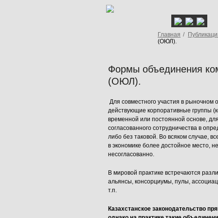
Главная
/
Публикаци
(ОЮЛ).
Формы объединения ком
(ОЮЛ).
Для совместного участия в рыночном 
действующие корпоративные группы (к
временной или постоянной основе, для
согласованного сотрудничества в опр
либо без таковой. Во всяком случае, 
в экономике более достойное место, 
несогласованно.
В мировой практике встречаются разли
альянсы, консорциумы, пулы, ассоциа
т.п.
Казахстанское законодательство пр
однако на практике такие объединени