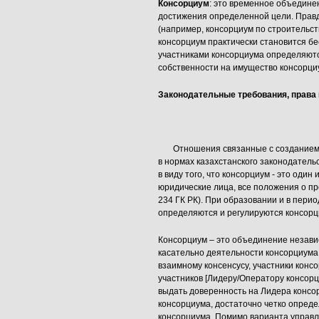
Консорциум
: это временное объедине
достижения определенной цели. Прав
(например, консорциум по строительс
консорциум практически становится б
участниками консорциума определяютс
собственности на имущество консорци
Законодательные требования, права 
Отношения связанные с созданием, 
в нормах казахстанского законодательс
в виду того, что консорциум - это оди
юридические лица, все положения о пр
234 ГК РК). При образовании и в пери
определяются и регулируются консорц
Консорциум – это объединение независ
касательно деятельности консорциума
взаимному консенсусу, участники конс
участников [Лидеру/Оператору консорци
выдать доверенность на Лидера консо
консорциума, достаточно четко опред
консорциума. Помимо варианта управ