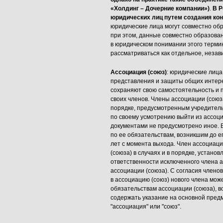
«Холдинг – Дочерние компании»)
.
В Р
юридических лиц путем создания кон
юридические лица могут совместно обр
при этом, данные совместно образова
в юридическом понимании этого терми
рассматриваться как отдельное, незави
Ассоциация (союз)
: юридические лица
представления и защиты общих интере
сохраняют свою самостоятельность и п
своих членов. Члены ассоциации (союз
порядке, предусмотренным учредитель
по своему усмотрению выйти из ассоци
документами не предусмотрено иное. В
по ее обязательствам, возникшим до е
лет с момента выхода. Член ассоциаци
(союза) в случаях и в порядке, устан
ответственности исключенного члена 
ассоциации (союза). С согласия члено
в ассоциацию (союз) нового члена мож
обязательствам ассоциации (союза), 
содержать указание на основной предм
"ассоциация" или "союз".