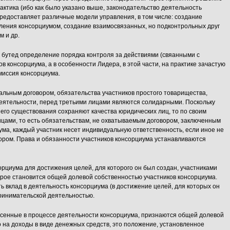
актика (ибо как было указано выше, законодательство деятельность
предоставляет различные модели управления, в том числе: создание
ления консорциумом, создание взаимосвязанных, но подконтрольных друг
м и др.
бутед определение порядка контроля за действиями (свяанными с
ов консорциума, а в особенности Лидера, в этой части, на практике зачастую
миссия консорциума.
альным договором, обязательства участников простого товарищества,
деятельности, перед третьими лицами являются солидарными. Поскольку
 его существования сохраняют качества юридических лиц, то по своим
ицами, то есть обязательствам, не охватываемым договором, заключенным
иума, каждый участник несет индивидуальную ответственность, если иное не
ром. Права и обязанности участников консорциума устанавливаются
рциума для достижения целей, для которого он был создан, участниками
орое становится общей долевой собственностью участников консорциума.
ть вклад в деятельность консорциума (в достижение целей, для которых он
принимательской деятельностью.
сенные в процессе деятельности консорциума, признаются общей долевой
о на доходы в виде денежных средств, это положение, установленное