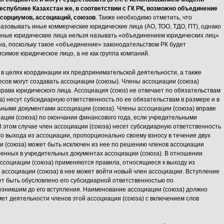
еспублике Казахстан же, в соответствии с ГК РК, возможно объединение
сорциумов, ассоциаций, союзов
. Также необходимо отметить, что
азовывать иные коммерческие юридические лица (АО, ТОО, ТДО, ПТ), однако
нные юридические лица нельзя называть «объединением юридических лиц»
на, поскольку такое «объединение» законодательством РК будет
симое юридическое лицо, а не как группа компаний.
 в целях координации их предпринимательской деятельности, а также
сов могут создавать ассоциации (союзы). Члены ассоциации (союза)
рава юридического лица. Ассоциация (союз) не отвечает по обязательствам
а) несут субсидиарную ответственность по ее обязательствам в размере и в
ными документами ассоциации (союза). Члены ассоциации (союза) вправе
ации (союза) по окончании финансового года, если учредительными
 этом случае член ассоциации (союза) несет субсидиарную ответственность
го выхода из ассоциации, пропорционально своему взносу в течение двух
и (союза) может быть исключен из нее по решению членов ассоциации
овленных в учредительных документах ассоциации (союза). В отношении
ассоциации (союза) применяются правила, относящиеся к выходу из
в ассоциации (союза) в нее может войти новый член ассоциации. Вступление
ет быть обусловлено его субсидиарной ответственностью по
возникшим до его вступления. Наименование ассоциации (союза) должно
ет деятельности членов этой ассоциации (союза) с включением слов