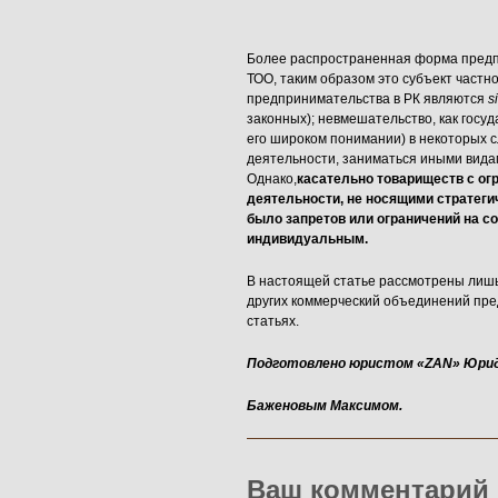
Более распространенная форма предпр
ТОО, таким образом это субъект частн
предпринимательства в РК являются
s
законных); невмешательство, как госуд
его широком понимании) в некоторых
деятельности, заниматься иными видам
Однако,
касательно товариществ с ог
деятельности, не носящими стратегич
было запретов или ограничений на с
индивидуальным.
В настоящей статье рассмотрены лишь
других коммерческий объединений пр
статьях.
Подготовлено юристом «
ZAN» Юрид
Баженовым Максимом.
Ваш комментарий