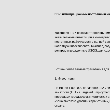
EB
-5 иммиграционный постоянный ин
Категория EB-5 позволяет предприним
значительные инвестиции в коммерчес
постоянных рабочих мест с полной за
напрямую инвестировать в бизнес, соз
центры, утвержденные USCIS, для сод
Вот наиболее важные требования для 
1. Инвестиции
Не менее 1 800 000 долларов США или
занятости (TEA - a Targeted Employment
пределами городских статистических р
«зона высокого уровня безработицы», 
стране.