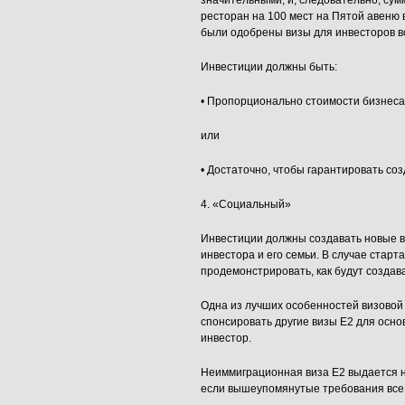
значительными, и, следовательно, сум
ресторан на 100 мест на Пятой авеню 
были одобрены визы для инвесторов вс
Инвестиции должны быть:
• Пропорционально стоимости бизнеса
или
• Достаточно, чтобы гарантировать соз
4. «Социальный»
Инвестиции должны создавать новые во
инвестора и его семьи. В случае стар
продемонстрировать, как будут создав
Одна из лучших особенностей визовой 
спонсировать другие визы E2 для осно
инвестор.
Неиммиграционная виза Е2 выдается на
если вышеупомянутые требования все