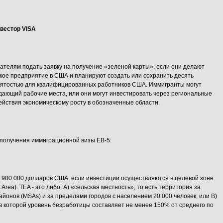
вестор VISA
ателям подать заявку на получение «зеленой карты», если они делают
кое предприятие в США и планируют создать или сохранить десять
нятостью для квалифицированных работников США. Иммигранты могут
дающий рабочие места, или они могут инвестировать через региональные
ействия экономическому росту в обозначенные области.
получения иммиграционной визы EB-5:
 900 000 долларов США, если инвестиции осуществляются в целевой зоне
 Area). TEA - это либо: A) «сельская местность», то есть территория за
айонов (MSAs) и за пределами городов с населением 20 000 человек; или B)
в которой уровень безработицы составляет не менее 150% от среднего по