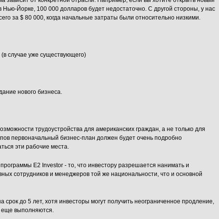
ма зависит от конкретной отрасли. Например, если вы хотите открыть новый
в Нью-Йорке, 100 000 долларов будет недостаточно. С другой стороны, у нас
его за $ 80 000, когда начальные затраты были относительно низкими.
 (в случае уже существующего)
дание нового бизнеса.
зможности трудоустройства для американских граждан, а не только для
тапов первоначальный бизнес-план должен будет очень подробно
аться эти рабочие места.
программы E2 Investor - то, что инвестору разрешается нанимать и
вных сотрудников и менеджеров той же национальности, что и основной
 срок до 5 лет, хотя инвесторы могут получить неограниченное продление,
 еще выполняются.