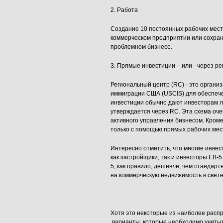
2. Работа
Создание 10 постоянных рабочих мест
коммерческом предприятии или сохра
проблемном бизнесе.
3. Прямые инвестиции – или - через р
Региональный центр (RC) - это органи
иммиграции США (USCIS) для обеспече
инвестиции обычно дают инвесторам 
утверждается через RC. Эта схема оче
активного управления бизнесом. Кроме
только с помощью прямых рабочих мест
Интересно отметить, что многие инвес
как застройщики, так и инвесторы EB-
5, как правило, дешевле, чем стандар
на коммерческую недвижимость в свете
Хотя это некоторые из наиболее распр
варианты, которые необходимо учитыв