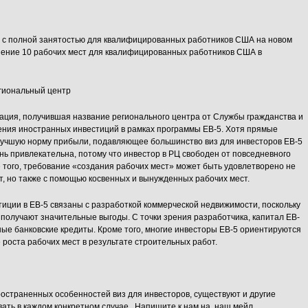
 с полной занятостью для квалифицированных работников США на новом
нение 10 рабочих мест для квалифицированных работников США в
егиональный центр
зация, получившая название регионального центра от Службы гражданства и
ния иностранных инвестиций в рамках программы EB-5. Хотя прямые
лучшую норму прибыли, подавляющее большинство виз для инвесторов EB-5
нь привлекательна, потому что инвестор в РЦ свободен от повседневного
 того, требование «создания рабочих мест» может быть удовлетворено не
, но также с помощью косвенных и вынужденных рабочих мест.
тиции в EB-5 связаны с разработкой коммерческой недвижимости, поскольку
5 получают значительные выгоды. С точки зрения разработчика, капитал EB-
тные банковские кредиты. Кроме того, многие инвесторы EB-5 ориентируются
 роста рабочих мест в результате строительных работ.
остраненных особенностей виз для инвесторов, существуют и другие
ать в каждом конкретном случае. Напишите к нам на наш мейл