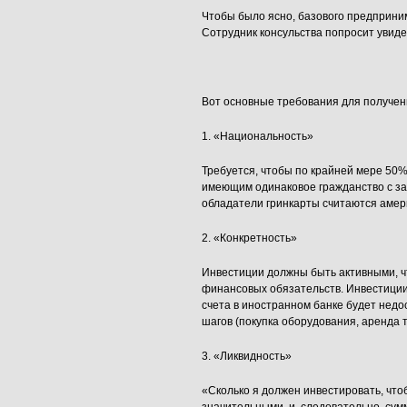
Чтобы было ясно, базового предприним
Сотрудник консульства попросит увиде
Вот основные требования для получения
1. «Национальность»
Требуется, чтобы по крайней мере 50
имеющим одинаковое гражданство c зая
обладатели гринкарты считаются амер
2. «Конкретность»
Инвестиции должны быть активными, ч
финансовых обязательств. Инвестиции 
счета в иностранном банке будет недо
шагов (покупка оборудования, аренда т
3. «Ликвидность»
«Сколько я должен инвестировать, что