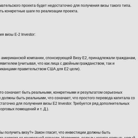
ательского проекта будет недостаточно для получения визы такого типа.
ть конкретные шаги по реализации проекта.
 визы E-2 Investor:
% американской компании, спонсирующей Визу E2, принадлежали гражданам,
вителем (учитывая, что как лица с двойным гражданством, так и
иканцами правительством США для Е2 цели).
то означает быть реальными, конкретными и результатом серьезных
должны быть реальными, что означает, что простого перевода капитала со
статочно для получения визы E2 Investor. Требуется ряд дополнительных
орговых помещений и т. Д.).
бы получить визу?» Закон гласит, что инвестиции должны быть