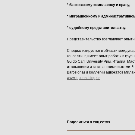
* банковскому комплаенсу и праву,
* миграционному и административном
* судебному представительству.
Представительство возглавляет опытн
Специализируется в области междунаро
консалтинг, имеет опыт работы в кру
Guido Carli University Рим, Италия, М
итальянским и каталанским языками. Чл
Barcelona) и Коллегии адвокатов Милан
www.lgconsulting.es
Поделиться в соц сетях