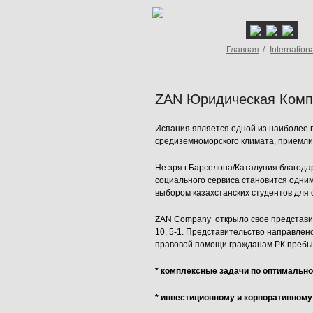
Главная
/
Internation
ZAN Юридическая Комп
Испания является одной из наиболее 
средиземноморского климата, приемли
Не зря г.Барселона/Каталуния благод
социального сервиса становится одни
выбором казахстанских студентов для
ZAN Company открыло свое представит
10, 5-1. Представительство направлен
правовой помощи гражданам РК пребы
* комплексные задачи по оптималь
* инвестиционному и корпоративному