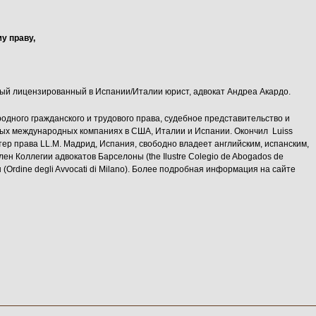
у праву,
ый лицензированный в Испании/Италии юрист, адвокат Андреа Акардо.
дного гражданского и трудового права, судебное представительство и
пных международных компаниях в США, Италии и Испании. Окончил Luiss
астер права LL.M. Мадрид, Испания, свободно владеет английским, испанским,
ен Коллегии адвокатов Барселоны (the Ilustre Colegio de Abogados de
 (Ordine degli Avvocati di Milano). Более подробная информация на сайте