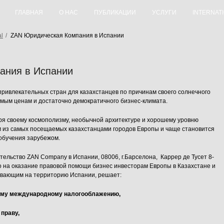
ГЛАВНАЯ
О НАС
ПУБЛИКАЦИИ
УСЛУГИ
INTERNAT
al
/
ZAN Юридическая Компания в Испании
ания в Испании
привлекательных стран для казахстанцев по причинам своего солнечного
мым ценам и достаточно демократичного бизнес-климата.
аря своему космополизму, необычной архитектуре и хорошему уровню
м из самых посещаемых казахстанцами городов Европы и чаще становится
 обучения зарубежом.
ельство ZAN Company в Испании, 08006, г.Барселона, Каррер де Тусет 8-
о на оказание правовой помощи бизнес инвесторам Европы в Казахстане и
вающим на территорию Испании, решает:
ному международному налогооблажению,
 праву,